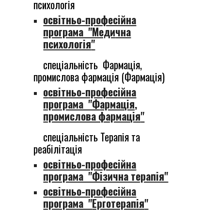
психологія
освітньо-професійна
програма "Меди
чна
психологія
"
спеціальність
Ф
армація,
промислова фармація (Фармація)
о
світньо-професійна
програма "Ф
армація,
промислова фармація
"
спеціальність Терапія та
реабілітація
о
світньо-професійна
програма "Фізична терапія"
о
світньо-професійна
програма "
Ерготерапія
"