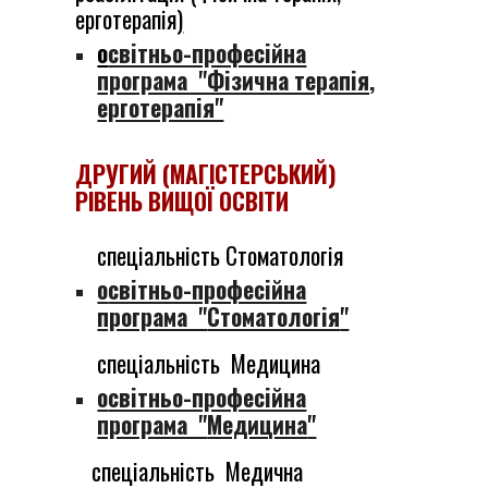
ерготерапія
)
о
світньо-професійна
програма "Фізична терапія,
ерготерапія"
ДРУГИЙ
(
МАГІСТЕ
РСЬКИЙ)
РІВЕНЬ ВИЩОЇ ОСВІТИ
спеціальність С
томатологія
о
світньо-професійна
програма "
Стоматологія
"
спеціальність
М
едицина
о
світньо-професійна
програма "
Медицина
"
спеціальність
Меди
чна