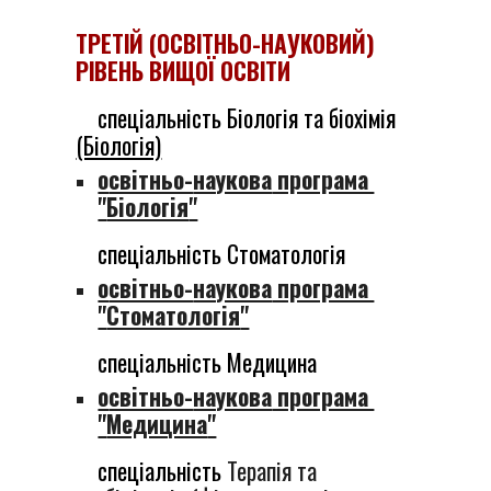
Т
РЕТІЙ
(
ОСВІТНЬО-НАУКОВИЙ
)
РІВЕНЬ ВИЩОЇ ОСВІТИ
спеціальність
Біологія та біохімія
(Біологія)
о
світньо-
наукова
програма
"
Біологія
"
спеціальність
С
томатологія
о
світньо-
наукова
програма
"
Стоматологія
"
спеціальність
М
едицина
о
світньо-
наукова
програма
"
Медицина
"
спеціальність
Терапія та