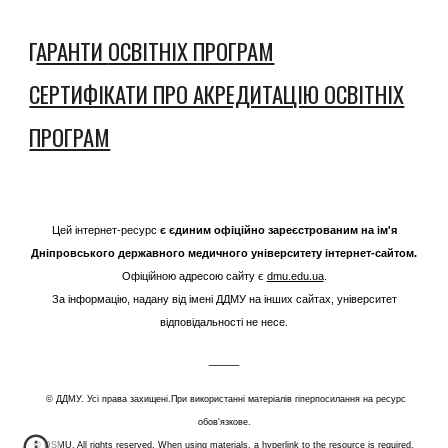
Г
АРАНТИ
ОСВІТНІХ ПРОГРАМ
СЕРТИФІКАТИ ПРО АКРЕДИТАЦІЮ ОСВІТНІХ
ПРОГРАМ
Цей інтернет-ресурс
є єдиним офіційно зареєстрованим на ім'я
Дніпровського державного медичного університету інтернет-сайтом.
Офіційною адресою сайту є
dmu.edu.ua
.
За інформацію, надану від імені ДДМУ на інших сайтах, університет
відповідальності не несе.
_____
© ДДМУ. Усі права захищені.При використанні матеріалів гіперпосилання на ресурс
обов'язкове.
© DSMU. All rights reserved. When using materials, a hyperlink to the resource is required.