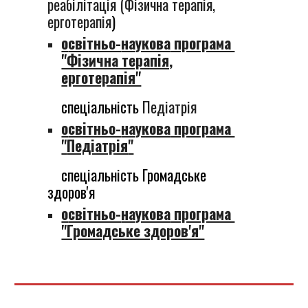
реабілітаці
я (Фізична терапія,
ерготерапія
)
о
світньо-
наукова
програма
"Фізична терапія,
ерготерапія"
спеціальність
П
едіатрія
о
світньо-
наукова
програма
"
Педіатрія
"
спеціальність
Громадське
здоров'я
о
світньо-
наукова
програма
"Громадське здоров'я"